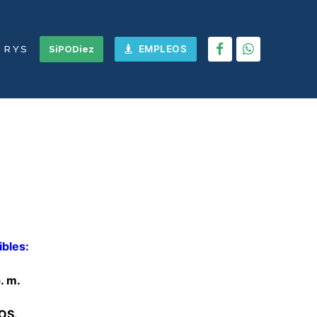
R Y S
SiPODiez
EMPLEOS
ibles:
. m.
OS.