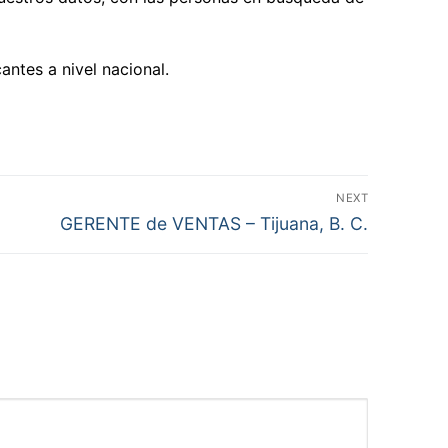
ntes a nivel nacional.
NEXT
Next
GERENTE de VENTAS – Tijuana, B. C.
post: