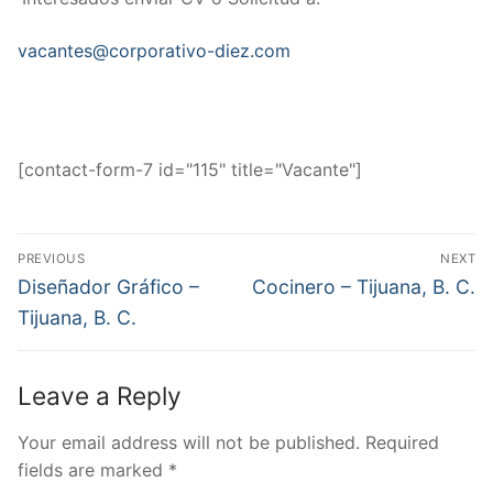
vacantes@corporativo-diez.com
[contact-form-7 id="115" title="Vacante"]
Post
PREVIOUS
NEXT
navigation
Previous
Next
Diseñador Gráfico –
Cocinero – Tijuana, B. C.
post:
post:
Tijuana, B. C.
Leave a Reply
Your email address will not be published.
Required
fields are marked
*