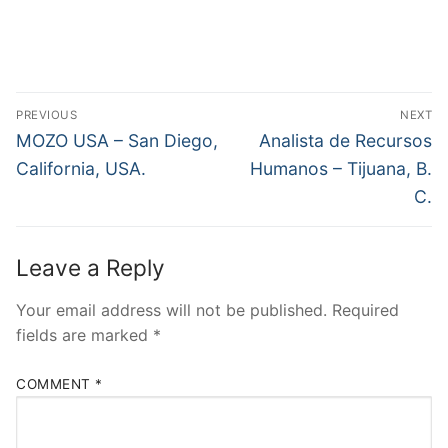
Post
PREVIOUS
NEXT
navigation
Previous
Next
MOZO USA – San Diego,
Analista de Recursos
post:
post:
California, USA.
Humanos – Tijuana, B.
C.
Leave a Reply
Your email address will not be published.
Required
fields are marked
*
COMMENT
*