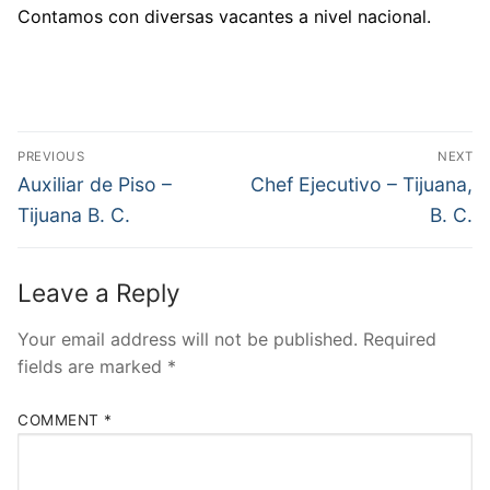
Contamos con diversas vacantes a nivel nacional.
Post
PREVIOUS
NEXT
navigation
Previous
Next
Auxiliar de Piso –
Chef Ejecutivo – Tijuana,
post:
post:
Tijuana B. C.
B. C.
Leave a Reply
Your email address will not be published.
Required
fields are marked
*
COMMENT
*